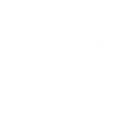
Enney L. González Ramírez
. Presidente.
Ingeniero Mecánico, Especialista en Ingeniería
Ambiental, Magíster en Gestión Ambiental y
representante de ACHO por Colombia ante la
International Occupational Hygiene Association
(IOHA)