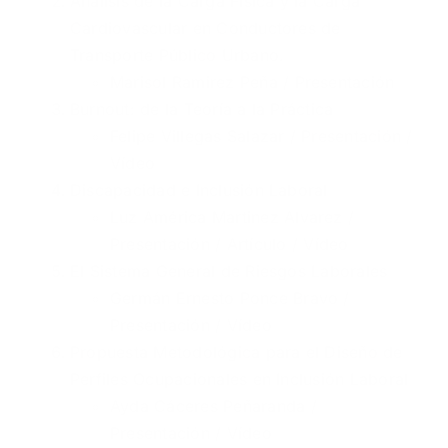
Análisis de la Carga Física y la Carga
Cardiovascular en Conductores de
Transporte Público Urbano.
Marisol Ramirez Peña /
Presentación
Burnout: de la Teoría a la Práctica
Felipe Villegas Salazar /
Presentación
/
Vídeo
Discapacidad e Inclusión Laboral
Luz América Martinez Alvarez /
Presentación
/
Artículo
/
Vídeo
El Sistema General de Riesgos Laborales
Germán Ernesto Ponce Bravo /
Presentación
/
Vídeo
Propuesta Metodológica para el Diseño de
Perfiles Ocupacionales en Inclusión Laboral
Ayda Cáceres Peñaranda /
Presentación
/
Vídeo