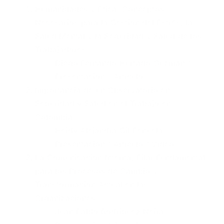
Humanidades y Ética: Conceptos
Necesarios para la Gestión del Estrés, la
Salud Mental y la Seguridad y Salud de los
Trabajadores.
Diego Fernando Hurtado Guzmán /
Presentación
/
Artículo
Importancia de un Observatorio en
Seguridad y Salud en el Trabajo en
Colombia.
Heidy Alejandra Gil Peñuela /
Presentación
/
Artículo
/
Vídeo
La Comunicación Interna, Pilar Fundamental
para los Procesos de Cambio y
Transformación Actual en las
Organizaciones
Juan Pablo Rodriguez Neira /