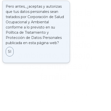
27ª Semana de la
Salud Ocupacional.
“Cómo hemos
cambiado: Medio
ambiente, trabajo,
casa, empresa y
familia”
41 Congresos de Ergonomía, Medicina y
Seguridad Ocupacional