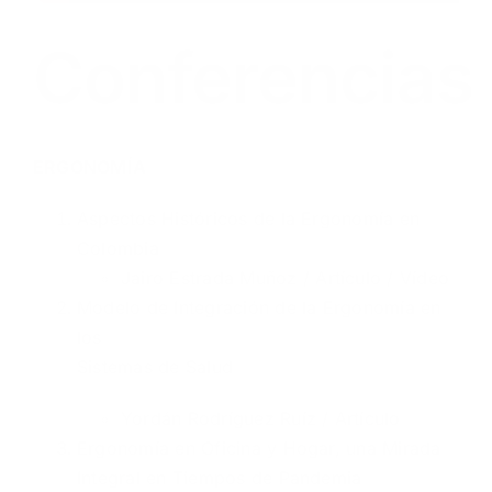
Conferencias
ERGONOMÍA
​Aspectos Históricos de la Ergonomía en
Colombia
Jairo Estrada Muñoz /
Artículo
/
Vídeo
Modelo de Integración de la Ergonomía en
los
Sistemas de Salud
Yordán Rodríguez Ruíz /
Artículo
Ergonomía en Oficina y Hogar, una Mirada
Integral en Tiempos de Pandemia