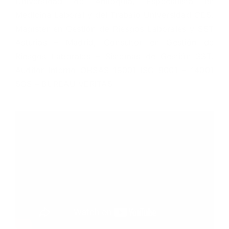
Universidad de Antioquia, Especialista en
Medicina Laboral y del Trabajo Universidad CES,
Magíster en Gestión de Riesgos Laborales y SST
Asturias – Madrid, Consultor en Gestión de
Riesgos Laborales – Sistemas de Gestión SST.
Auditor Interno OHSAS 18001 ISO 9001 – 14001
SGS – BUREAU VERITAS