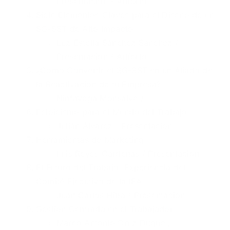
Presentación
/
Artículo
Siete Elementos Claves para el Diseño de un
SG-SST de Alto Impacto
Luz Estella Sánchez Sánchez /
Presentación
/
Artículo
¿Cómo Convertir el SG-SST en un Aliado de
la Reactivación de tu Empresa?
NinfaVega Monsalve /
Estoicismo para el Mundo del Trabajo
Julián Álvarez /
Presentación
Herramientas de Marketing
Luis Reyes Cárdenas /
Presentación
El Futuro del Trabajo. Experiencia del
Comité Ejecutivo de la IEA
Juan Carlos Hiba /
Presentación
Gestión Centrada en el Trabajador
Marco Antonio Cruz Duque /