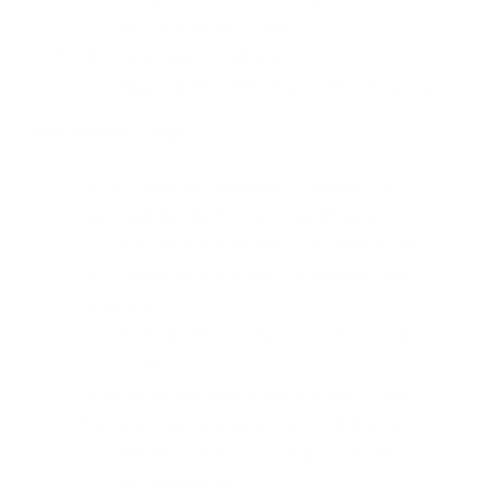
Presentación
/
Vídeo
Me Cuido para Cuidarte
Maryori Ruiz Restrepo /
Presentación
SOSTENIBILIDAD
¿ACV Como un Sistema Complejo? La
Importancia del Proceso de Diseño
Lina Maria Agudelo /
Presentación
La Comunicación como Fenómeno del
Bienestar
Rodrigo Rozo López /
Presentación
/
Vídeo
La Producción más Limpia (PML) como
Herramienta para la Gestión Ambiental
Natalia Andrea González Puerta /
Presentación