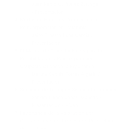
Juan Pablo Quiñonez Zuluaga
/
Presentación
Modos de Habitar y Producir en la
Reincorporación en Colombia:
Jairo Ernesto Luna García /
Presentación
El Manual de Procedimientos para la
Rehabilitación y Reincorporación
Ocupacional desde la Ergonomía
Martha Cecilia Torres Algarín /
Presentación
Situación de Trabajo y Sistema Ergonómico
Sandra Liliana Joaqui Galindo /
Presentación
/
Vídeo
Importancia de la Valoración por
Operaciones en el Proceso de Productivo
de los Pinos