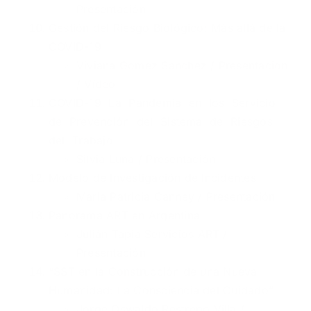
Presentación
Gestión del Riesgo Biológico: Más allá de la
COVID-19
Viviana Gomez Sanchez /
Presentación
/
Vídeo
COVID-19 La Pandemia en los Servicio
de Prevención del Sistema de Riesgos
del Trabajo
Silvia Luna /
Presentación
Modelo de Investigación de Incidentes
Maria Patricia Canney /
Presentación
Panorama ART en Argentina
Julián Tapia Servicios ART /
Presentación
“SST en la Construcción de una Nueva
Humanidad: La Consciencia del Cuidado”
Jorge Oswaldo Restrepo Villa /