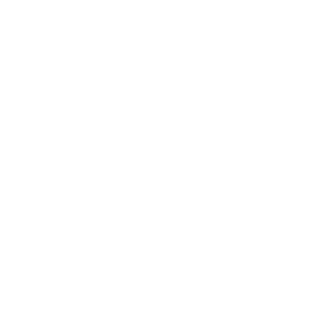
Ana Silvia Ramirez /
Presentación
/
Vídeo
Impacto Psicosocial de la Pandemia
Nelson Romero J /
Presentación
Intervención Primaria de los Factores de
Riesgo Psicosocial
Lina Marcela Guevara Bedoya / Maria
Eugenia Londoño Londoño /
Presentación
/
Vídeo
La Salud Financiera, una Mirada desde la
Salud como un Factor Protector en los
Entornos Laborales
Viviana Uribe Correa /
Presentación
/
Vídeo
GESTIÓN