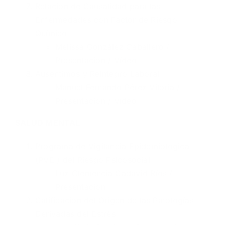
Relación de Causalidad para las
Enfermedades con Factor de Riesgo
Químico
Melissa González Caballero /
Presentación
/
Vídeo
Ausentimos y Reintegro Laboral
Manuel Fernando Pérez Viloria /
Presentación
/
Vídeo
SALUD MENTAL
Programa de Vigilancia Epidemiologica
(PVE ) del Riesgo Psicosocial
Luz Clemencia Cadavid Ríos /
Presentación
Calificación del Origen de las Patologías
Derivadas del Estrés