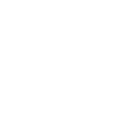
Alejandra Ospina Gallego /
Presentación
/
Vídeo
El Factor Humano en Ciberseguridad
Carlos Augusto Castro Ángel /
Presentación
/
Vídeo
La Subordinación Laboral y los Contratos
de Servicios A través de las Plataformas
Virtuales
Maria Jose Gaviria Escobar /
Presentación
/
Vídeo
El Envejecimiento de la Población Activa
Rafael Ruíz Calatrava /
Artículo
Modelo de Empresa Saludable 5Z
Mary Luz Piñeros Ramirez /
Presentación
/
Vídeo
Trabajo Liquido “Un Enfoque desde la
Seguridad y Salud en el Trabajo”