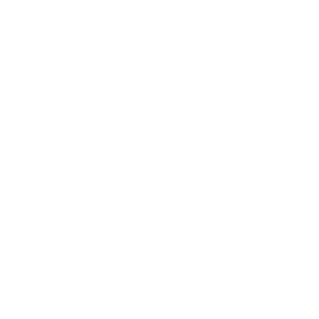
Ocupacional
Diego Mauricio Murillo Gómez /
Presentación
Evaluación de Atmósferas y Ventilación de
Espacios para Tareas Críticas de Alto
Riesgo Contra el SARS-COV2
Pablo Cesar Ochoa Rodriguez /
Presentación
MEDICINA DEL TRABAJO
​Efectos Fisiológicos de un Programa de
Entrenamiento de Fuerza Isometrica para
Miembros Superiores en Trabajadores de la
Construcción en el año 2019.
Edgar Augusto Correa Ochoa /
Presentación
/
Vídeo