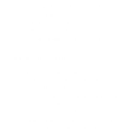
Sandra Patricia Meldivelso Moreno /
Presentación
¿Cómo las Tecnologías Disruptivas Aportan
a la Prevención de Riesgos Laborales?
Mario Ramirez /
Presentación
HIGIENE OCUPACIONAL
​Exposición Ocupacional a Nanomateriales –
Metodologías de Valoración Cualitativas
Ana Marcela Muñoz Díaz /
Artículo
Higiene Ocupacional ¿Hasta Cuando Vamos
a Seguir Midiendo?
Gustavo Viglieri /
Presentación
/
Vídeo
Inteligencia de Negocios y Ciencia de Datos
como Ejes Potenciadores de la Higiene