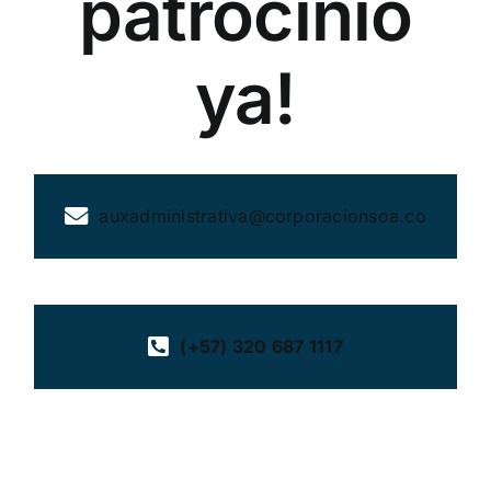
patrocinio
ya!
auxadministrativa@corporacionsoa.co
(+57) 320 687 1117