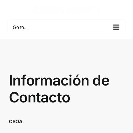
Skip
to
content
Go to...
Información de
Contacto
CSOA