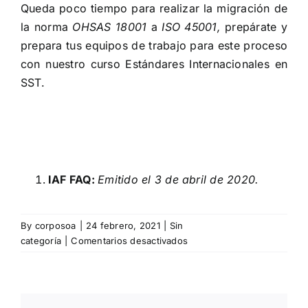
Queda poco tiempo para realizar la migración de
la
norma
OHSAS 18001
a
ISO 45001,
prepárate y
prepara tus equipos de trabajo para este proceso
con nuestro curso
Estándares Internacionales en
SST
.
IAF FAQ:
Emitido el 3 de abril de 2020.
By
corposoa
|
24 febrero, 2021
|
Sin
en
categoría
|
Comentarios desactivados
La
migración
de
la