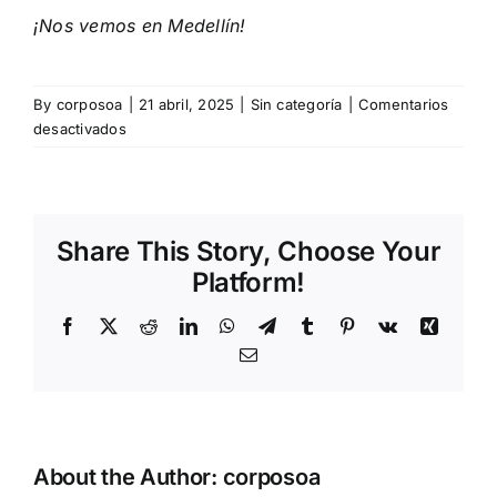
¡Nos vemos en Medellín!
By
corposoa
|
21 abril, 2025
|
Sin categoría
|
Comentarios
en
desactivados
Foro
Técnico
en
SST
Share This Story, Choose Your
2025:
Tendencias
Platform!
y
Nuevos
Facebook
X
Reddit
LinkedIn
WhatsApp
Telegram
Tumblr
Pinterest
Vk
Xing
Retos
Email
en
Seguridad
y
Salud
en
About the Author:
corposoa
el