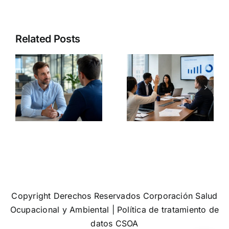
Trabajo
Cumplir la
Diversidad
norma no
Related Posts
agement:
e inclusión:
significa
s
el error que
que tu
muchas
empresa
empresas
sea segura:
a
siguen
3
a
cometiendo
problemas
a
cuando
que siguen
hablan de
ignorando
equidad
muchas
organizaci
Copyright Derechos Reservados Corporación Salud
Ocupacional y Ambiental |
Política de tratamiento de
datos CSOA