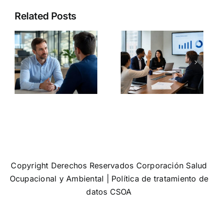
Diversidad
norma no
Related Posts
agement:
e inclusión:
significa
s
el error que
que tu
muchas
empresa
empresas
sea segura:
a
siguen
3
a
cometiendo
problemas
a
cuando
que siguen
hablan de
ignorando
equidad
muchas
organizaci
Copyright Derechos Reservados Corporación Salud
Ocupacional y Ambiental |
Política de tratamiento de
datos CSOA