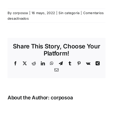
By
corposoa
|
16 mayo, 2022
|
Sin categoría
|
Comentarios
en
desactivados
Mejorar
la
productividad
con
Share This Story, Choose Your
hábitos
saludables
Platform!
Facebook
X
Reddit
LinkedIn
WhatsApp
Telegram
Tumblr
Pinterest
Vk
Xing
Email
About the Author:
corposoa
Cumplir la