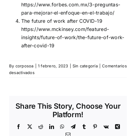
https://www.forbes.com.mx/3-preguntas-
para-mejorar-el-enfoque-en-el-trabajo/
The future of work after COVID-19
https://www.mckinsey.com/featured-
insights/future-of-work/the-future-of-work-
after-covid-19
By
corposoa
|
1 febrero, 2023
|
Sin categoría
|
Comentarios
en
desactivados
Habilidades
blandas
imprescindibles
en
Share This Story, Choose Your
2023
Platform!
Facebook
X
Reddit
LinkedIn
WhatsApp
Telegram
Tumblr
Pinterest
Vk
Xing
Email