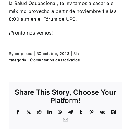
la Salud Ocupacional, te invitamos a sacarle el
máximo provecho a partir de noviembre 1 a las
8:00 a.m en el Fórum de UPB.
¡Pronto nos vemos!
By
corposoa
|
30 octubre, 2023
|
Sin
en
categoría
|
Comentarios desactivados
Recomendaciones
29a
Semana
de
Share This Story, Choose Your
la
Salud
Platform!
Ocupacional
Facebook
X
Reddit
LinkedIn
WhatsApp
Telegram
Tumblr
Pinterest
Vk
Xing
Email