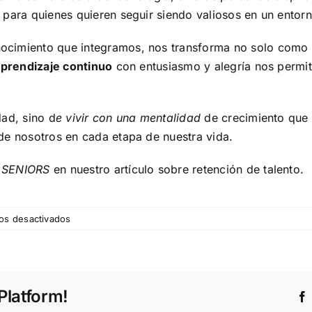
para quienes quieren seguir siendo valiosos en un entor
nocimiento que integramos, nos transforma no solo como
aprendizaje continuo
con entusiasmo y alegría nos permite
dad, sino d
e vivir con una mentalidad
de crecimiento que
de nosotros en cada etapa de nuestra vida.
s
SENIORS
en nuestro
artículo sobre retención de talento.
en
os desactivados
Reskilling
y
Upskilling:
Cómo
Platform!
Prepararte
para