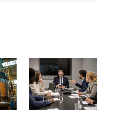
Neuromanagement:
boral no
por qué los
uye en
mejores líderes
tación:
aprenden a
 en las
gestionar la razón
 diarias
y la emoción