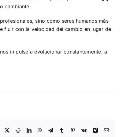
no cambiante.
 profesionales, sino como seres humanos más
 fluir con la velocidad del cambio en lugar de
 nos impulse a evolucionar constantemente, a
Facebook
X
Reddit
LinkedIn
WhatsApp
Telegram
Tumblr
Pinterest
Vk
Xing
Email