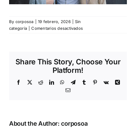
By
corposoa
|
19 febrero, 2026
|
Sin
en
categoría
|
Comentarios desactivados
Prevención
2026:
por
qué
Share This Story, Choose Your
las
empresas
Platform!
más
seguras
Facebook
X
Reddit
LinkedIn
WhatsApp
Telegram
Tumblr
Pinterest
Vk
Xing
son
Email
también
las
más
humanas
About the Author:
corposoa