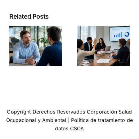
Cumplir la
Diversidad
norma no
Related Posts
agement:
e inclusión:
significa
s
el error que
que tu
muchas
empresa
empresas
sea segura:
a
siguen
3
a
cometiendo
problemas
a
cuando
que siguen
hablan de
ignorando
equidad
muchas
organizaci
Copyright Derechos Reservados Corporación Salud
Ocupacional y Ambiental |
Política de tratamiento de
datos CSOA