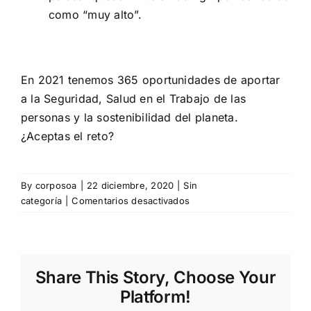
como “muy alto”.
En 2021 tenemos 365 oportunidades de aportar
a la Seguridad, Salud en el Trabajo de las
personas y la sostenibilidad del planeta.
¿Aceptas el reto?
By
corposoa
|
22 diciembre, 2020
|
Sin
en
categoría
|
Comentarios desactivados
Los
imprescindibles
en
Seguridad
Share This Story, Choose Your
y
Salud
Platform!
en