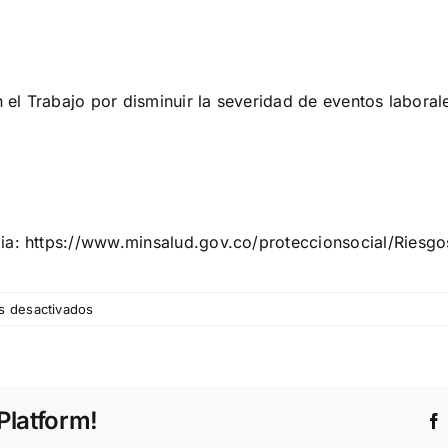
el Trabajo por disminuir la severidad de eventos laboral
bia:
https://www.minsalud.gov.co/proteccionsocial/Riesgo
en
s desactivados
Cómo
abordar
las
actividades
Platform!
de
alto