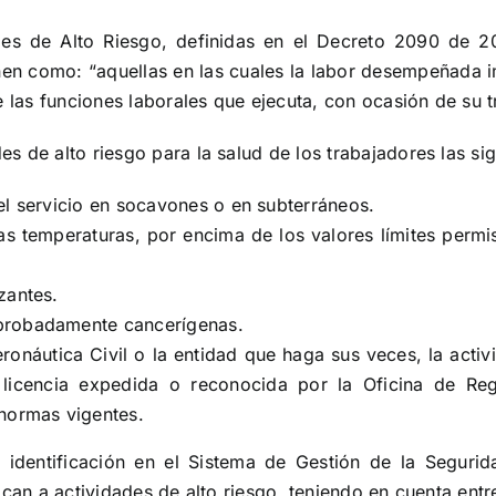
des de Alto Riesgo, definidas en el Decreto 2090 de 2
nen como: “aquellas en las cuales la labor desempeñada i
e las funciones laborales que ejecuta, con ocasión de su t
s de alto riesgo para la salud de los trabajadores las si
el servicio en socavones o en subterráneos.
as temperaturas, por encima de los valores límites perm
izantes.
mprobadamente cancerígenas.
ronáutica Civil o la entidad que haga sus veces, la acti
 licencia expedida o reconocida por la Oficina de Reg
 normas vigentes.
 identificación en el Sistema de Gestión de la Seguri
ican a actividades de alto riesgo, teniendo en cuenta entr