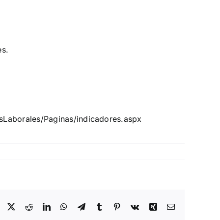
es.
sLaborales/Paginas/indicadores.aspx
Facebook
X
Reddit
LinkedIn
WhatsApp
Telegram
Tumblr
Pinterest
Vk
Xing
Email