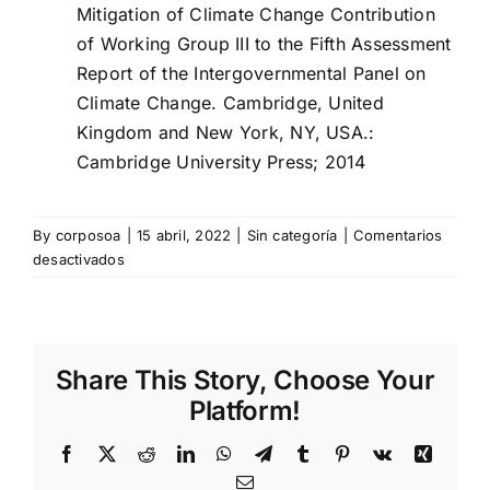
Mitigation of Climate Change Contribution
of Working Group III to the Fifth Assessment
Report of the Intergovernmental Panel on
Climate Change. Cambridge, United
Kingdom and New York, NY, USA.:
Cambridge University Press; 2014
By
corposoa
|
15 abril, 2022
|
Sin categoría
|
Comentarios
en
desactivados
Cambio
Climático
y
salud
Share This Story, Choose Your
¿Qué
hacer?
Platform!
Facebook
X
Reddit
LinkedIn
WhatsApp
Telegram
Tumblr
Pinterest
Vk
Xing
Email