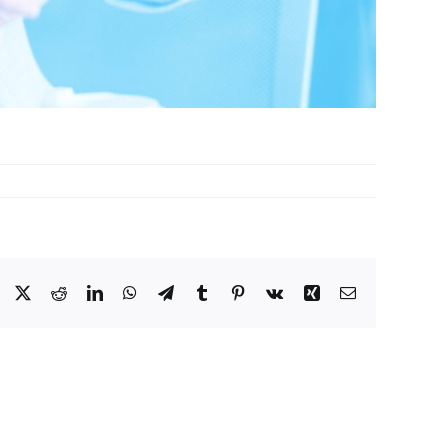
Facebook
X
Reddit
LinkedIn
WhatsApp
Telegram
Tumblr
Pinterest
Vk
Xing
Email