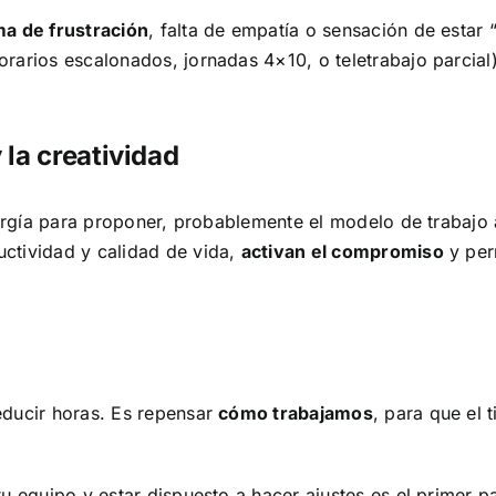
ma de frustración
, falta de empatía o sensación de estar 
rarios escalonados, jornadas 4×10, o teletrabajo parcial
la creatividad
nergía para proponer, probablemente el modelo de trabajo 
ctividad y calidad de vida,
activan el compromiso
y per
educir horas. Es repensar
cómo trabajamos
, para que el 
u equipo y estar dispuesto a hacer ajustes es el primer p