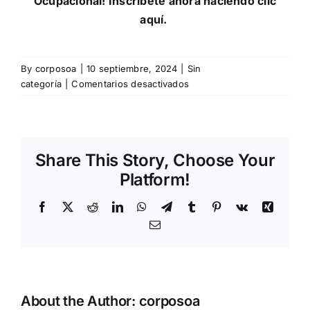
Ocupacional! Inscríbete ahora haciendo clic
aquí
.
By
corposoa
|
10 septiembre, 2024
|
Sin
en
categoría
|
Comentarios desactivados
30
razones
para
estar
Share This Story, Choose Your
en
la
Platform!
30a
Semana
Facebook
X
Reddit
LinkedIn
WhatsApp
Telegram
Tumblr
Pinterest
Vk
Xing
de
Email
la
Salud
Ocupacional
About the Author:
corposoa