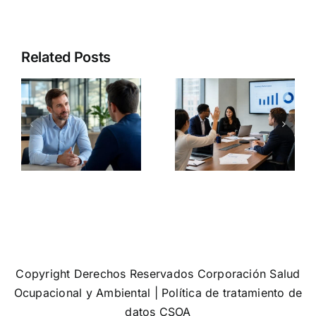
Cumplir la
Diversidad
norma no
Related Posts
agement:
e inclusión:
significa
s
el error que
que tu
muchas
empresa
empresas
sea segura:
a
siguen
3
a
cometiendo
problemas
a
cuando
que siguen
hablan de
ignorando
equidad
muchas
organizaci
Copyright Derechos Reservados Corporación Salud
Ocupacional y Ambiental |
Política de tratamiento de
datos CSOA