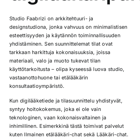
Studio Faabrizi on arkkitehtuuri- ja
designstudiona, jonka vahvuus on minimalistisen
esteettisyyden ja käytännön toiminnallisuuden
yhdistäminen. Sen suunnittelemat tilat ovat
tarkkaan harkittuja kokonaisuuksia, joissa
materiaali, valo ja muoto tukevat tilan
käyttötarkoitusta – olipa kyseessä luova studio,
vastaanottohuone tai etälääkärin
konsultaatioympäristö.
Kun digilääketiede ja tilasuunnittelu yhdistyvät,
syntyy hoitokokemus, joka ei ole vain
teknologinen, vaan kokonaisvaltainen ja
inhimillinen. Esimerkkinä tästä toimivat palvelut
kuten
Ilmainen etälääkäri-chat
sekä
Lääkäri-chat
.