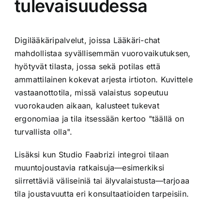
tulevaisuudessa
Digilääkäripalvelut, joissa Lääkäri-chat
mahdollistaa syvällisemmän vuorovaikutuksen,
hyötyvät tilasta, jossa sekä potilas että
ammattilainen kokevat arjesta irtioton. Kuvittele
vastaanottotila, missä valaistus sopeutuu
vuorokauden aikaan, kalusteet tukevat
ergonomiaa ja tila itsessään kertoo "täällä on
turvallista olla".
Lisäksi kun Studio Faabrizi integroi tilaan
muuntojoustavia ratkaisuja—esimerkiksi
siirrettäviä väliseiniä tai älyvalaistusta—tarjoaa
tila joustavuutta eri konsultaatioiden tarpeisiin.