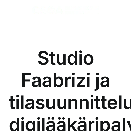
Skip
to
content
Studio
Faabrizi ja
tilasuunnittel
digilääkäripal